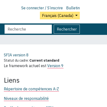
Se connecter / S’inscrire
Bulletin
Français (Canada)
Chercher
Recherche
Rechercher
par
avancée…
SFIA version
8
Statut du cadre:
Current standard
Le framework actuel est
Version 9
Liens
Répertoire de compétences A-Z
Niveaux de responsabilité