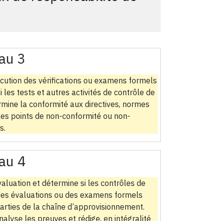
au 3
écution des vérifications ou examens formels
i les tests et autres activités de contrôle de
rmine la conformité aux directives, normes
 les points de non-conformité ou non-
s.
au 4
évaluation et détermine si les contrôles de
 des évaluations ou des examens formels
arties de la chaîne d’approvisionnement.
alyse les preuves et rédige, en intégralité