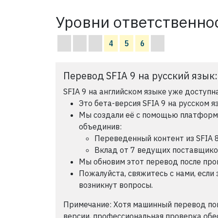
Уровни ответственнос
4
5
6
Перевод SFIA 9 на русский язык
SFIA 9 на английском языке уже доступна
Это бета-версия SFIA 9 на русском я
Мы создали её с помощью платформы 
объединив:
Переведенный контент из SFIA 
Вклад от 7 ведущих поставщик
Мы обновим этот перевод после пров
Пожалуйста, свяжитесь с нами, если 
возникнут вопросы.
Примечание: Хотя машинный перевод по
версии, профессиональная проверка обе