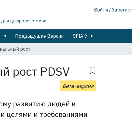
Войти / Зарегис
 для цифрового мира
8
Предыдущие Версии
SFIA 9
нальный рост
ый рост
PDSV
Бета-версия
ому развитию людей в
ми целями и требованиями