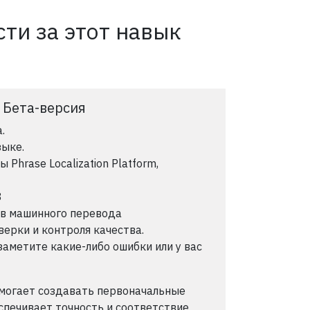
ти за этот навык
: Бета-версия
.
зыке.
Phrase Localization Platform,
8
ов машинного перевода
ерки и контроля качества.
заметите какие-либо ошибки или у вас
могает создавать первоначальные
спечивает точность и соответствие