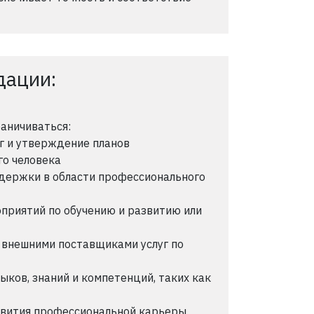
дации:
раничиваться:
г и утверждение планов
го человека
держки в области профессионального
приятий по обучению и развитию или
 внешними поставщиками услуг по
ков, знаний и компетенций, таких как
звития профессиональной карьеры