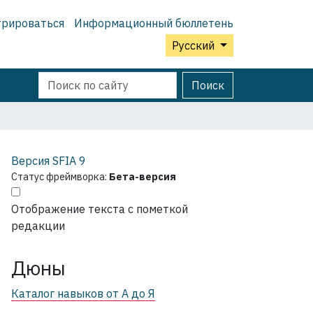
трироваться
Информационный бюллетень
Русский
Поиск
Расширенный
Поиск
поиск
Версия SFIA
9
Статус фреймворка:
Бета-версия
Отображение текста с пометкой
редакции
Дюны
Каталог навыков от А до Я