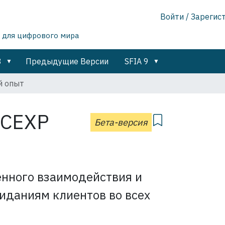
Войти / Зарегис
 для цифрового мира
8
Предыдущие Версии
SFIA 9
й опыт
CEXP
Бета-версия
енного взаимодействия и
иданиям клиентов во всех