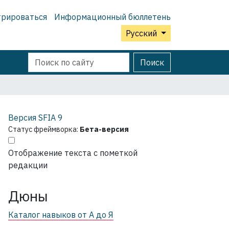
трироваться
Информационный бюллетень
Русский
Поиск
Расширенный
Поиск
поиск
Версия SFIA
9
Статус фреймворка:
Бета-версия
Отображение текста с пометкой
редакции
Дюны
Каталог навыков от А до Я