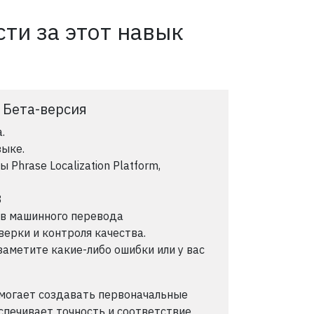
ти за этот навык
: Бета-версия
.
зыке.
Phrase Localization Platform,
8
ов машинного перевода
ерки и контроля качества.
заметите какие-либо ошибки или у вас
могает создавать первоначальные
спечивает точность и соответствие