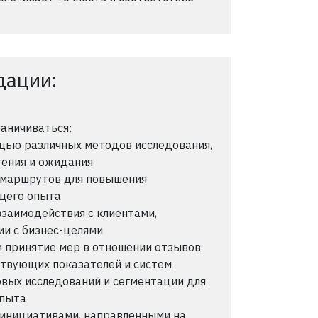
дации:
раничиваться:
щью различных методов исследования,
тения и ожидания
 маршрутов для повышения
бщего опыта
взаимодействия с клиентами,
ии с бизнес-целями
и принятие мер в отношении отзывов
ствующих показателей и систем
вых исследований и сегментации для
опыта
инициативами, направленными на