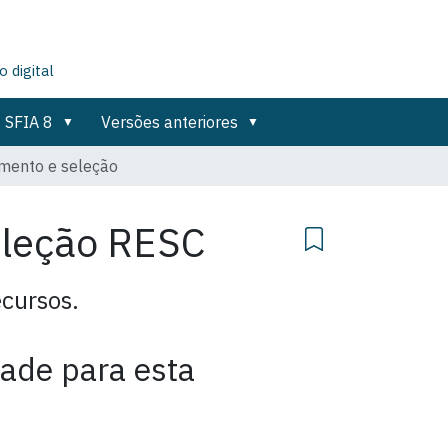
 digital
SFIA 8
Versões anteriores
mento e seleção
eleção
RESC
ecursos.
dade para esta