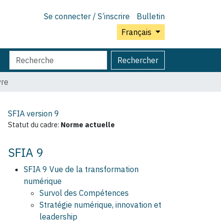
Se connecter / S’inscrire
Bulletin
Français
Chercher
Recherche
Rechercher
par
avancée…
vre
SFIA version
9
Statut du cadre:
Norme actuelle
SFIA 9
SFIA 9 Vue de la transformation
numérique
Survol des Compétences
Stratégie numérique, innovation et
leadership