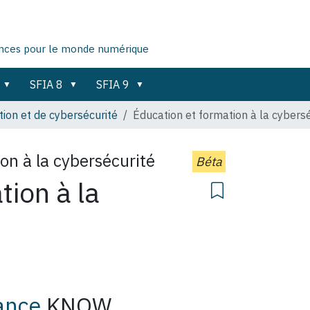
ences pour le monde numérique
SFIA 8
SFIA 9
ion et de cybersécurité
Éducation et formation à la cybers
on à la cybersécurité
Béta
tion à la
ance
KNOW