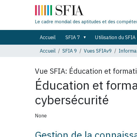
Le cadre mondial des aptitudes et des compét
Accueil
SFIA 7
Utilisation du SFIA
Accueil
SFIA 9
Vues SFIAv9
Informat
Vue SFIA:
Éducation et formati
Éducation et forma
cybersécurité
None
Gestion de la connaiss