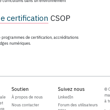
de curriculums dans un environnement
 certification
CSOP
 programmes de certification, accréditations
adges numériques.
Soutien
Suivez nous
© 
ma
iale
À propos de nous
LinkedIn
à t
et
Nous contacter
Forum des utilisateurs
ère