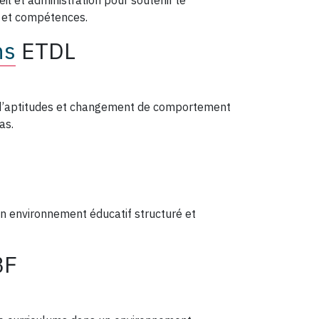
eil et administration pour soutenir le
 et compétences.
ns
ETDL
d’aptitudes et changement de comportement
as.
n environnement éducatif structuré et
BF