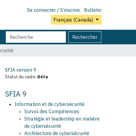
Se connecter / S’inscrire
Bulletin
Français (Canada)
Chercher
Recherche
Rechercher
par
avancée…
écurité
SFIA version
9
Statut du cadre:
Béta
SFIA 9
Information et de cybersécurité
Survol des Compétences
Stratégie et leadership en matière
de cybersécurité
Architecture de cybersécurité