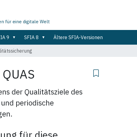
für eine digitale Welt
IA 9
SFIA 8
Ältere SFIA-Versionen
itätssicherung
g
QUAS
ns der Qualitätsziele des
und periodische
gen.
ung für diese