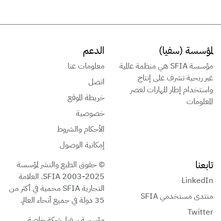
لمؤسسة (سفيا)
الدعم
مؤسسة SFIA هي منظمة عالمية
معلومات عنا
غير ربحية تشرف على إنتاج
اتصل
واستخدام إطار المهارات لعصر
خريطة الموقع
المعلومات
خصوصية
الأحكام والشروط
إمكانية الوصول
تابعنا
© حقوق الطبع والنشر لمؤسسة
SFIA 2003-2025. العلامة
LinkedIn
التجارية SFIA محمية في أكثر من
منتدى مستخدمي SFIA
35 دولة في جميع أنحاء العالم.
Twitter
مؤسسة سفيا. شركة خاصة