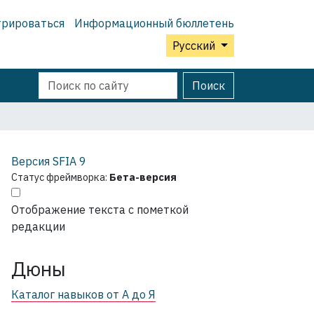
трироваться
Информационный бюллетень
Русский
Поиск
Расширенный
Поиск
поиск
Версия SFIA
9
Статус фреймворка:
Бета-версия
Отображение текста с пометкой
редакции
Дюны
Каталог навыков от А до Я