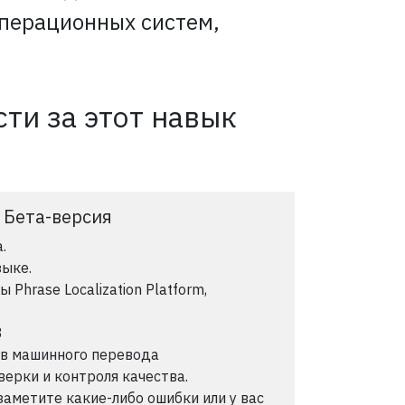
перационных систем,
ти за этот навык
: Бета-версия
.
зыке.
Phrase Localization Platform,
8
ов машинного перевода
ерки и контроля качества.
заметите какие-либо ошибки или у вас