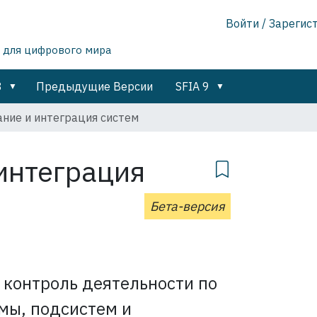
Войти / Зарегис
 для цифрового мира
8
Предыдущие Версии
SFIA 9
ние и интеграция систем
интеграция
Бета-версия
 контроль деятельности по
мы, подсистем и