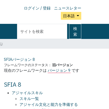
ログイン / 登録
ニュースレター
日本語
サ
詳
検
イ
細
索
ト
検
ぶ
を
索
検
索
SFIAバージョン
8
フレームワークのステータス：
旧バージョン
現在のフレームワークは
バージョン 9
です
SFIA 8
アジャイルスキル
スキル一覧
アジャイル文化と能力を準備する