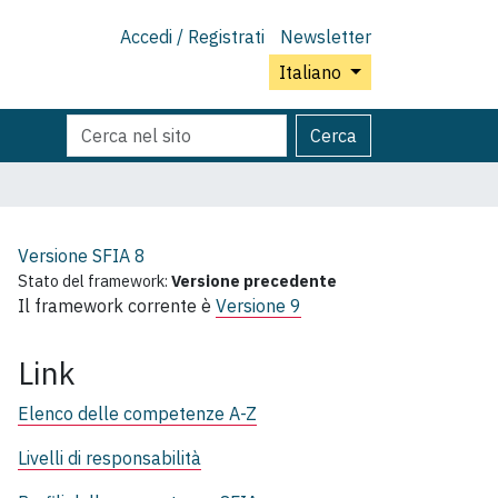
Accedi / Registrati
Newsletter
Italiano
Cerca
Ricerca
Cerca
nel
avanzata…
sito
Versione SFIA
8
Stato del framework:
Versione precedente
Il framework corrente è
Versione 9
Link
Elenco delle competenze A-Z
Livelli di responsabilità