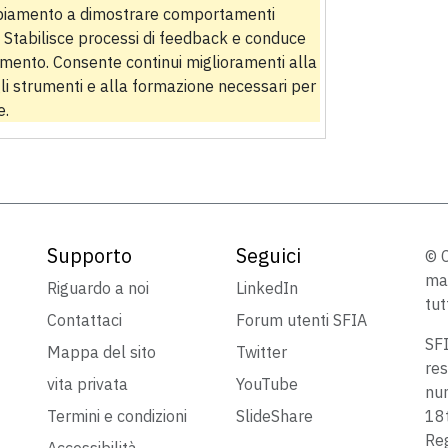
mbiamento a dimostrare comportamenti
. Stabilisce processi di feedback e conduce
amento. Consente continui miglioramenti alla
i strumenti e alla formazione necessari per
e.
Supporto
Seguici
© C
mar
Riguardo a noi
LinkedIn
tut
Contattaci
Forum utenti SFIA
SFI
Mappa del sito
Twitter
res
vita privata
YouTube
nu
Termini e condizioni
SlideShare
18t
Reg
Accessibilità