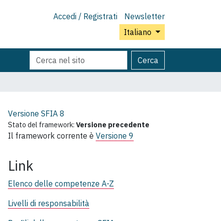
Accedi / Registrati
Newsletter
Italiano
Cerca
Ricerca
Cerca
nel
avanzata…
sito
Versione SFIA
8
Stato del framework:
Versione precedente
Il framework corrente è
Versione 9
Link
Elenco delle competenze A-Z
Livelli di responsabilità