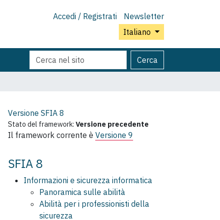
Accedi / Registrati
Newsletter
Italiano
Cerca
Ricerca
Cerca
nel
avanzata…
sito
Versione SFIA
8
Stato del framework:
Versione precedente
Il framework corrente è
Versione 9
SFIA 8
Informazioni e sicurezza informatica
Panoramica sulle abilità
Abilità per i professionisti della
sicurezza