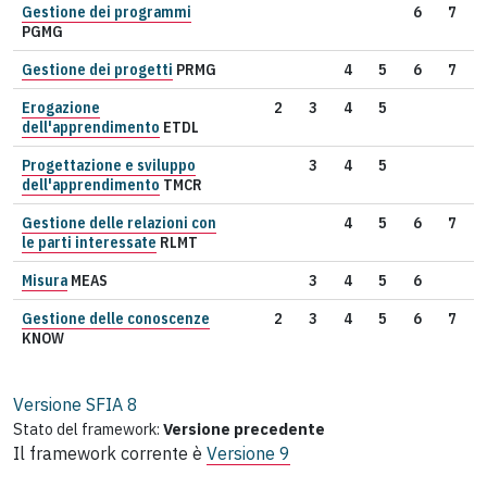
Gestione dei programmi
6
7
PGMG
Gestione dei progetti
PRMG
4
5
6
7
Erogazione
2
3
4
5
dell'apprendimento
ETDL
Progettazione e sviluppo
3
4
5
dell'apprendimento
TMCR
Gestione delle relazioni con
4
5
6
7
le parti interessate
RLMT
Misura
MEAS
3
4
5
6
Gestione delle conoscenze
2
3
4
5
6
7
KNOW
Versione SFIA
8
Stato del framework:
Versione precedente
Il framework corrente è
Versione 9