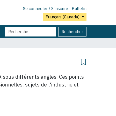
Se connecter / S’inscrire
Bulletin
Français (Canada)
Chercher
Recherche
Rechercher
par
avancée…
 sous différents angles. Ces points
onnelles, sujets de l'industrie et