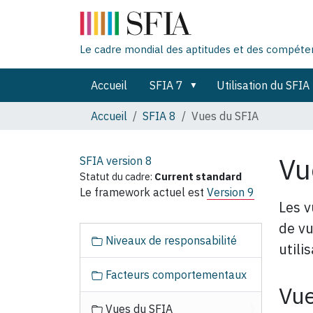
Le cadre mondial des aptitudes et des compét
Accueil
SFIA 7
Utilisation du SFIA
Accueil
SFIA 8
Vues du SFIA
Vu
SFIA version
8
Statut du cadre:
Current standard
Le framework actuel est
Version 9
Les v
de vu
N
Niveaux de responsabilité
utili
a
v
Facteurs comportementaux
i
Vue
g
Vues du SFIA