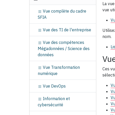
a
La vue
t
vue ut
Vue complète du cadre
i
SFIA
o
Vu
n
Vue des TI de l'entreprise
Utilis
nom.
Vue des compétences
Li
Mégadonnées / Science des
données
Vue
Vue Transformation
Ces vu
numérique
sélect
Vu
Vue DevOps
Vu
V
Information et
Vu
cybersécurité
Vu