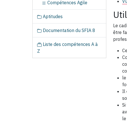
Vu
Compétences Agile
Uti
Aptitudes
Le cad
Documentation du SFIA 8
être f
profes
Liste des compétences A à
Ce
Z
Co
co
co
le
fo
Il
so
Si
av
le