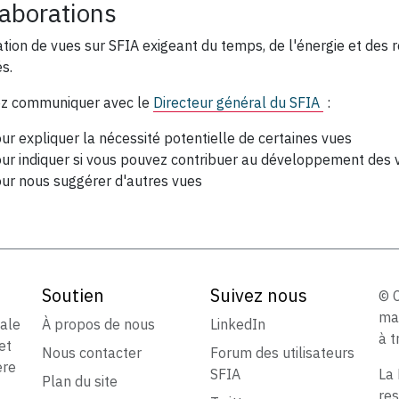
laborations
ation de vues sur SFIA exigeant du temps, de l'énergie et des re
és.
ez communiquer avec le
Directeur général du SFIA
:
ur expliquer la nécessité potentielle de certaines vues
ur indiquer si vous pouvez contribuer au développement des 
ur nous suggérer d'autres vues
Soutien
Suivez nous
© 
ma
iale
À propos de nous
LinkedIn
à t
et
Nous contacter
Forum des utilisateurs
ère
SFIA
La 
Plan du site
res