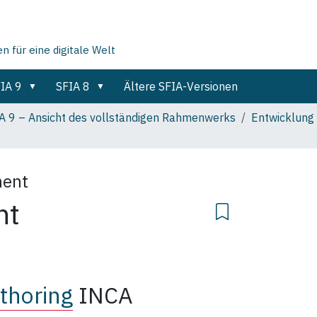
für eine digitale Welt
IA 9
SFIA 8
Ältere SFIA-Versionen
A 9 – Ansicht des vollständigen Rahmenwerks
Entwicklung
ment
nt
thoring
INCA