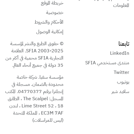
خريطة الموقع
المعلومات
خصوصية
الأحكام والشروط
إمكانية الوصول
تابعنا
© حقوق الطبع والنشر لمؤسسة
SFIA 2003-2025. العلامة
LinkedIn
التجارية SFIA محمية في أكثر من
منتدى مستخدمي SFIA
35 دولة في جميع أنحاء العالم.
Twitter
مؤسسة سفيا. شركة خاصة
يوتيوب
محدودة بالضمان. مسجلة في
سلايد شير
إنجلترا برقم 04770377. المكتب
المسجل: The Scalpel ، الطابق
18 ، 52 Lime Street ، لندن
EC3M 7AF ، المملكة المتحدة
(ليس للمراسلات)