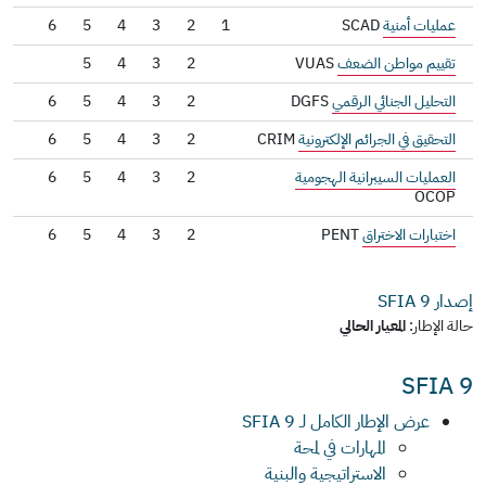
عمليات أمنية
SCAD
1
2
3
4
5
6
تقييم مواطن الضعف
VUAS
2
3
4
5
التحليل الجنائي الرقمي
DGFS
2
3
4
5
6
التحقيق في الجرائم الإلكترونية
CRIM
2
3
4
5
6
العمليات السيبرانية الهجومية
2
3
4
5
6
OCOP
اختبارات الاختراق
PENT
2
3
4
5
6
إصدار SFIA
9
حالة الإطار:
المعيار الحالي
SFIA 9
عرض الإطار الكامل لـ SFIA 9
المهارات في لمحة
الاستراتيجية والبنية