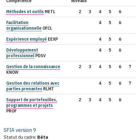
Compétence
Niveaux
Méthodes et outils
METL
2
3
4
5
6
Facilitation
4
5
6
organisationnelle
OFCL
Expérience employé
EEXP
4
5
6
Développement
4
5
6
professionnel
PDSV
Gestion de la connaissance
2
3
4
5
6
7
KNOW
Gestion des relations avec
4
5
6
7
parties prenantes
RLMT
Support de portefeuilles,
2
3
4
5
6
programmes et projets
PROF
SFIA version
9
Statut du cadre:
Béta