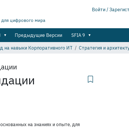
Войти / Зарегис
 для цифрового мира
8
Предыдущие Версии
SFIA 9
яд на навыки Корпоративного ИТ
Стратегия и архитект
дации
ндации
основанных на знаниях и опыте, для