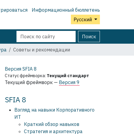
трироваться
Информационный бюллетень
Русский
Поиск
Расширенный
Поиск
поиск
ура
Советы и рекомендации
Версия SFIA
8
Статус фреймворка:
Текущий стандарт
Текущий фреймворк —
Версия 9
SFIA 8
Взгляд на навыки Корпоративного
ИТ
Краткий обзор навыков
Стратегия и архитектура