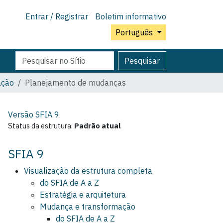
Entrar / Registrar
Boletim informativo
Português
Pesquisar
Pesquisa
Pesquisar
Avançada…
ação
Planejamento de mudanças
Versão SFIA
9
Status da estrutura:
Padrão atual
SFIA 9
Visualização da estrutura completa
do SFIA de A a Z
Estratégia e arquitetura
Mudança e transformação
do SFIA de A a Z