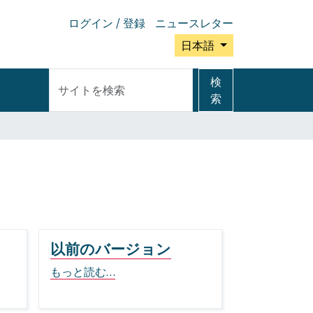
ログイン / 登録
ニュースレター
日本語
サ
詳
検
イ
細
索
ト
検
を
索
検
索
以前のバージョン
もっと読む…