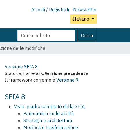
Accedi / Registrati
Newsletter
Italiano
Cerca
Ricerca
Cerca
nel
avanzata…
sito
azione delle modifiche
Versione SFIA
8
Stato del framework:
Versione precedente
Il framework corrente è
Versione 9
SFIA 8
Vista quadro completo della SFIA
Panoramica sulle abilità
Strategia e architettura
Modifica e trasformazione