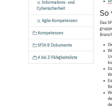
An
Informations- und
Cybersicherheit
So 
Agile Kompetenzen
Das SF
gruppi
Kompetenzen
Branc
Di
SFIA 8 Dokumente
Wi
Un
A bis Z-Fähigkeitsliste
ko
D
We
Es
Be
We
de
d