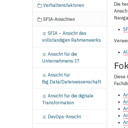
g
Die he
Verhaltensfaktoren
a
Ansich
t
Naviga
SFIA‑Ansichten
i
o
SF
SFIA – Ansicht des
n
vollständigen Rahmenwerks
Verwen
Al
Ansicht für die
Unternehmens‑IT
Fok
Ansicht für
Diese 
Big Data/Datenwissenschaft
Fachdi
An
Ansicht für die digitale
An
Transformation
An
An
DevOps-Ansicht
An