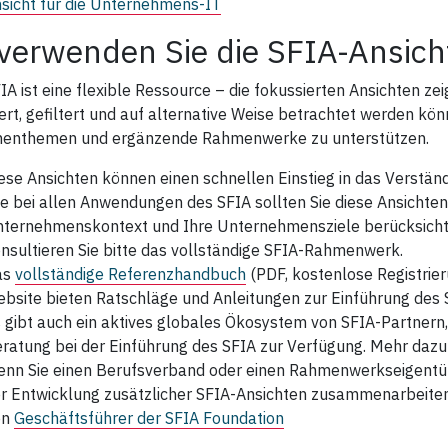
sicht für die Unternehmens‑IT
verwenden Sie die SFIA‑Ansich
IA ist eine flexible Ressource – die fokussierten Ansichten z
ert, gefiltert und auf alternative Weise betrachtet werden kön
henthemen und ergänzende Rahmenwerke zu unterstützen.
ese Ansichten können einen schnellen Einstieg in das Verstän
e bei allen Anwendungen des SFIA sollten Sie diese Ansichten 
ternehmenskontext und Ihre Unternehmensziele berücksichtig
nsultieren Sie bitte das vollständige SFIA‑Rahmenwerk.
as
vollständige Referenzhandbuch
(PDF, kostenlose Registrie
bsite bieten Ratschläge und Anleitungen zur Einführung des 
 gibt auch ein aktives globales Ökosystem von SFIA‑Partnern,
ratung bei der Einführung des SFIA zur Verfügung. Mehr dazu 
nn Sie einen Berufsverband oder einen Rahmenwerkseigentüm
r Entwicklung zusätzlicher SFIA‑Ansichten zusammenarbeiten
en
Geschäftsführer der SFIA Foundation