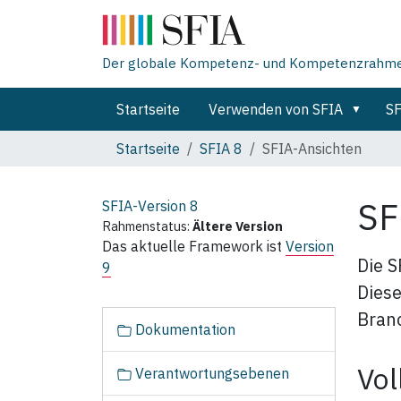
Der globale Kompetenz- und Kompetenzrahmen 
Startseite
Verwenden von SFIA
SF
Startseite
SFIA 8
SFIA‑Ansichten
SF
SFIA-Version
8
Rahmenstatus:
Ältere Version
Das aktuelle Framework ist
Version
Die S
9
Diese
Bran
N
Dokumentation
a
v
Vol
Verantwortungsebenen
i