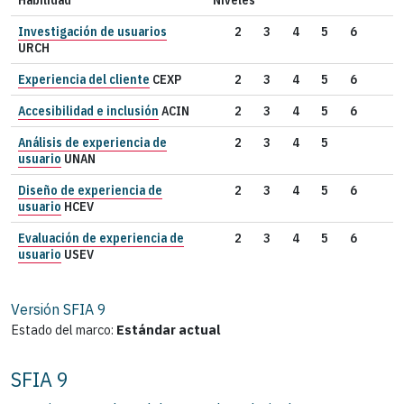
Investigación de usuarios
2
3
4
5
6
URCH
Experiencia del cliente
CEXP
2
3
4
5
6
Accesibilidad e inclusión
ACIN
2
3
4
5
6
Análisis de experiencia de
2
3
4
5
usuario
UNAN
Diseño de experiencia de
2
3
4
5
6
usuario
HCEV
Evaluación de experiencia de
2
3
4
5
6
usuario
USEV
Versión SFIA
9
Estado del marco:
Estándar actual
SFIA 9