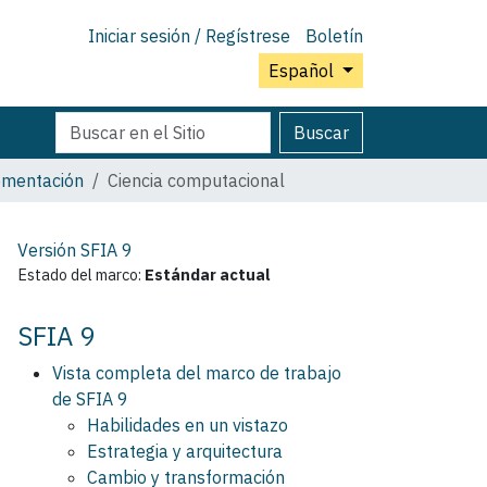
Iniciar sesión / Regístrese
Boletín
Español
Buscar
Búsqueda
Buscar
Avanzada…
ementación
Ciencia computacional
Versión SFIA
9
Estado del marco:
Estándar actual
SFIA 9
Vista completa del marco de trabajo
de SFIA 9
Habilidades en un vistazo
Estrategia y arquitectura
Cambio y transformación