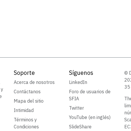
Soporte
Síguenos
© 
202
l
Acerca de nosotros
LinkedIn
35 
 y
Contáctanos
Foro de usuarios de
e
SFIA
Th
Mapa del sitio
lim
Twitter
Intimidad
núm
YouTube (en inglés)
Términos y
Sca
Condiciones
SlideShare
EC