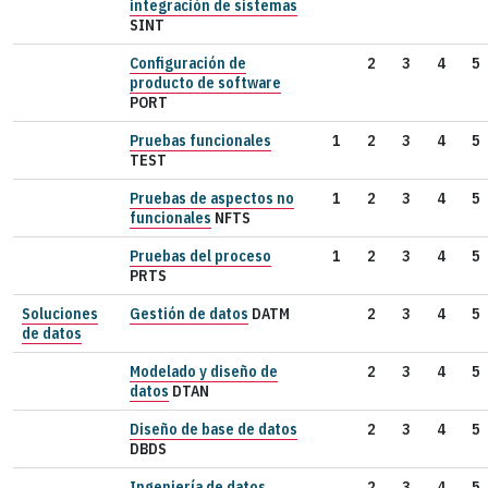
integración de sistemas
SINT
Configuración de
2
3
4
5
producto de software
PORT
Pruebas funcionales
1
2
3
4
5
TEST
Pruebas de aspectos no
1
2
3
4
5
funcionales
NFTS
Pruebas del proceso
1
2
3
4
5
PRTS
Soluciones
Gestión de datos
DATM
2
3
4
5
de datos
Modelado y diseño de
2
3
4
5
datos
DTAN
Diseño de base de datos
2
3
4
5
DBDS
Ingeniería de datos
2
3
4
5