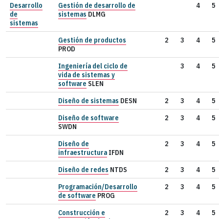
Desarrollo
Gestión de desarrollo de
4
5
de
sistemas
DLMG
sistemas
Gestión de productos
2
3
4
5
PROD
Ingeniería del ciclo de
3
4
5
vida de sistemas y
software
SLEN
Diseño de sistemas
DESN
2
3
4
5
Diseño de software
2
3
4
5
SWDN
Diseño de
2
3
4
5
infraestructura
IFDN
Diseño de redes
NTDS
2
3
4
5
Programación/Desarrollo
2
3
4
5
de software
PROG
Construcción e
2
3
4
5