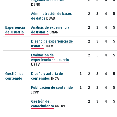
DENG
Administración de bases
2
3
4
5
de datos
DBAD
Experiencia
Análisis de experiencia
2
3
4
5
del usuario
de usuario
UNAN
Diseño de experiencia de
2
3
4
5
usuario
HCEV
Evaluación de
2
3
4
5
experiencia de usuario
USEV
Gestión de
Diseño y autoría de
1
2
3
4
5
contenido
contenidos
INCA
Publicación de contenido
1
2
3
4
5
ICPM
Gestión del
2
3
4
5
conocimiento
KNOW