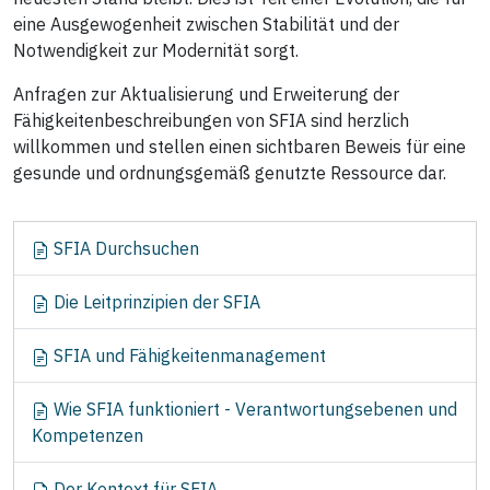
eine Ausgewogenheit zwischen Stabilität und der
Notwendigkeit zur Modernität sorgt.
Anfragen zur Aktualisierung und Erweiterung der
Fähigkeitenbeschreibungen von SFIA sind herzlich
willkommen und stellen einen sichtbaren Beweis für eine
gesunde und ordnungsgemäß genutzte Ressource dar.
N
SFIA Durchsuchen
a
v
Die Leitprinzipien der SFIA
i
g
SFIA und Fähigkeitenmanagement
a
t
Wie SFIA funktioniert - Verantwortungsebenen und
i
Kompetenzen
o
n
Der Kontext für SFIA