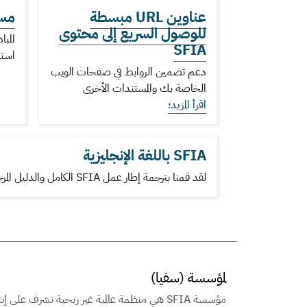
عناوين URL مبسطة
مستخد
للوصول السريع إلى محتوى
SFIA
استخ
دعم تضمين الروابط في صفحات الويب
الخاصة بك والمستندات الأخرى
اقرأ المزيد؛
SFIA باللغة الإنجليزية
لقد قمنا بترجمة إطار عمل SFIA الكامل والدليل المرجعي ل SFIA. يمكنك العثور على مزيد من النصائح والتوصيات على
لمؤسسة (سفيا)
مؤسسة SFIA هي منظمة عالمية غير ربحية تشرف على إن