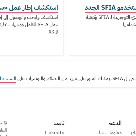
مو SFIA الجدد
استكشف إطار عمل «سف
المبادئ التوجيهية لـ SFIA وكيفية
استكشف وابحث والوصول إلى إط
دامها
عمل SFIA الكامل ووجهات نظرنا
المركزة.
النسخة ال
الدعم
تابعنا
تاج
معلومات عنا
LinkedIn