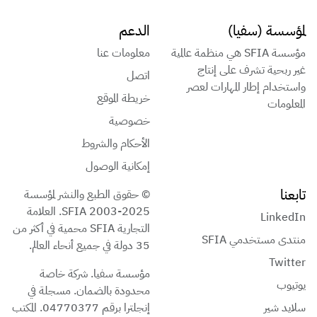
لمؤسسة (سفيا)
الدعم
مؤسسة SFIA هي منظمة عالمية
معلومات عنا
غير ربحية تشرف على إنتاج
اتصل
واستخدام إطار المهارات لعصر
خريطة الموقع
المعلومات
خصوصية
الأحكام والشروط
إمكانية الوصول
تابعنا
© حقوق الطبع والنشر لمؤسسة
SFIA 2003-2025. العلامة
LinkedIn
التجارية SFIA محمية في أكثر من
منتدى مستخدمي SFIA
35 دولة في جميع أنحاء العالم.
Twitter
مؤسسة سفيا. شركة خاصة
يوتيوب
محدودة بالضمان. مسجلة في
سلايد شير
إنجلترا برقم 04770377. المكتب