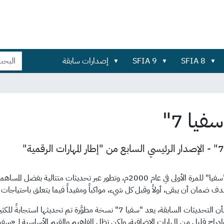
بحث
بحث
SFIA 8
SFIA 9
إصدارات سابقة
في
تفصيلي...
الموقع
فيا 7"
تم نشر "سفيا" للمرة الأولى في عام 2000م، وتطور عبر تحديثات
ف ضمان أن يبقى، أولاً وقبل كل شيء، مواكباً ومفيداً فيما يتعلق باحتياجات
وشأنه شأن التحديثات السابقة، يعد "سفيا 7" نسخة مطوَّرة ت
إدراج قليل من المهارات الإضافية، ولكن تظل المفاهيم والقيم الأساسية لـ «سفيا» على 