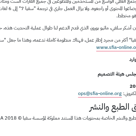
جتمع العالمي الواسع من المستخدمين والمتطوعين في جميع القارات الست ومئات
هو مخطط.
أن أشكر سلفي، ماثيو بوروز، الذي قدم الدعم لنا طوال عملية التحديث هذه، حي
فيا" أكثر من مجرد إطار عمل، فهناك منظومة كاملة تدعمه، وهذا ما جعل "سفيا" 
www.sfia-online.o
ارد
لس هيئة التصميم
لكتروني:
ops@sfia-online.org
الطبع والنشر
ع والنشر الخاصة بمحتويات هذا المستند مملوكة لمؤسسة سفيا © SFIA 2018