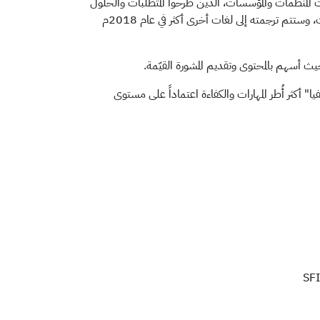
 المنظمات والمؤسسات، الذين طرحوا المتطلبات والحلول
المقترحة وصاغوا المحتوى أو راجعوه. ولا يزال العمل جاري في ترجمة "سفيا 7" إلى 6 لغات، وستتم ترجمته إلى لغات أخرى أكثر في عام 2018م
ث أسهم بالمحتوى وتقديم المشورة القيّمة.
أكثر أُطر المهارات والكفاءة اعتماداً على مستوى