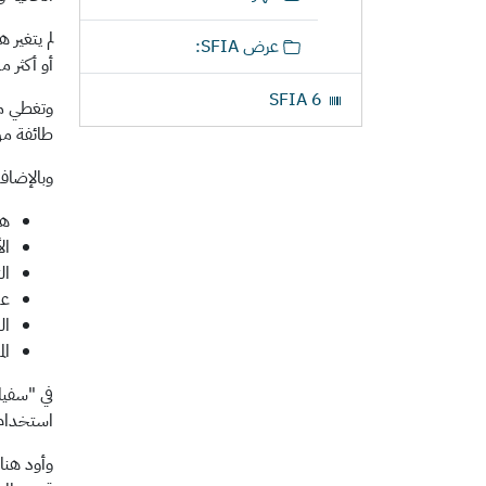
ا
ر
عرض SFIA:
ف
أو أكثر 
ي
SFIA 6
ا
وتغطي معا
ل
طائفة من 
ن
وبالإضافة إلى ال
ت
هن
ال
ال
عم
ال
ال
استخدام ا