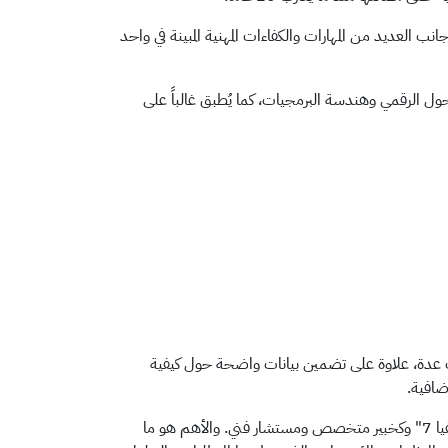
ئص عامة، إلى جانب العديد من المهارات والكفاءات المهنية المبينة في واحد
تحول الرقمي وهندسة البرمجيات، كما يُطبق غالباً على
وات عدة، علاوة على تضمين بيانات واضحة حول كيفية
ضافية.
وأود هنا أن أعبر عن بالغ الامتنان لبيتر ليذر، الذي عمل كمدير مسؤول عن تحديث "سفيا 7" وكخبير متخصص ومستشار فني. والأهم هو ما