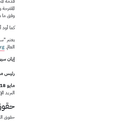
قدمه الم
وفق ما 
كما أود 
يعتبر "س
العالم.
rg
إيان سيو
رئيس مج
مايو 2018
البريد الإ
حقوق 
حقوق الطب