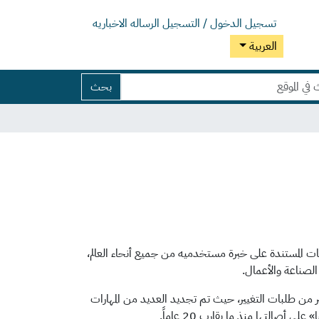
تسجيل الدخول / التسجيل
الرساله الاخباريه
العربية
بحث
 متتالية بفضل المساهمات المستندة على خبرة مستخدميه من جميع أنحاء العالم،
 الصناعة والأعمال.
م تحديثها استجابةً للكثير من طلبات التغيير، حيث تم تجديد العديد من المهارات
أصالتها منذ ما يقارب 20 عاماً.