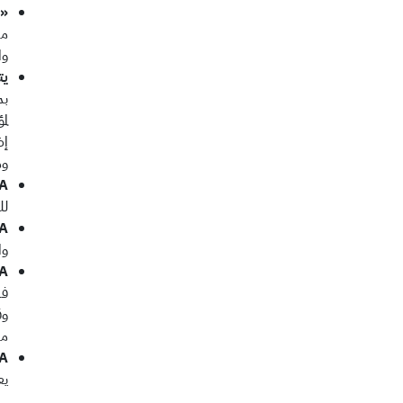
«س
من
والمؤهلات مع
يت
بم
لم
إض
وم
SFIA يع
لل
SFIA يقدم
وا
SFIA إطار
فه
وق
محددة مثل oud
SFIA يقوم بتحديث
يع