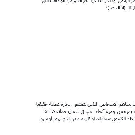
لعصر الرقمي. وداخل نطاقها تقع الكثير من الوظائف التي
ثال (لا الحصر):
لمية حيث يساهم الأشخاص، الذين يتمتعون بخبرة عملية حقيقية
في تطوير وإدارة المهارات/الكفاءات في بيئات قطاع الأعمال والقطاع العام والمؤسسات التعليمية من جميع أنحاء العالم، في ضمان حداثة SFIA
لد الكثيرون «سفيا»، أو كان مصدر إلهام لهم، أو قرروا