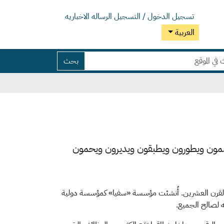
تسجيل الدخول / التسجيل
الرساله الاخباريه
العربية
بحث
ذين يصممون ويطورون ويطبقون ويديرون ويحمون
عاونية منذ ثمانينيات القرن العشرين. أُنشئت مؤسسة «سفيا» كمؤسسة دولية
ه لصالح الجميع.