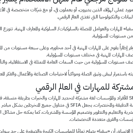
ورد عملي لهؤلاء الذين يديرون، أو يعملون في، أو مع شركات متخصصة في الأعم
بيانات والتكنولوجيا التي تغذي العالم الرقمي.
ا» المهارات والعوامل المتصلة بالسلوكيات/ السلوكية والمعارف المهنية. تتوزع
 مستويات المسؤولية.
فر إطاراً يقوم على المهارات المهنية في أحد محاوره، وعلى سبعة مستويات من المسؤ
ف المهارات المهنية في مختلف مستويات المسؤولية.
ف مستويات المسؤولية من حيث السمات العامة المتمثلة في الاستقلالية، والتأثير
ه باستمرار ليبقى وثيق الصلة ومواكباً لاحتياجات الصناعة والأعمال والفكر المع
شتركة للمهارات في العالم الرقمي
يوفر SFIA للأفراد والمؤسسات لغة مشتركة لتحديد المهارات والخبرات بطريقة مت
المتخصصة الدقيقة والمختصرات، يجعل SFIA في متناول جميع 
البشرية والتعليم والتطوير وتصميم المؤسسة والمشتريات، كما يمكنه حل مشاكل ا
مؤسسات والفرق متعددة التخصصات.
 الاتساق أن «سفيا» يصلح تمامًا للمؤسسات الكبيرة والصغيرة على حد سواء: ف