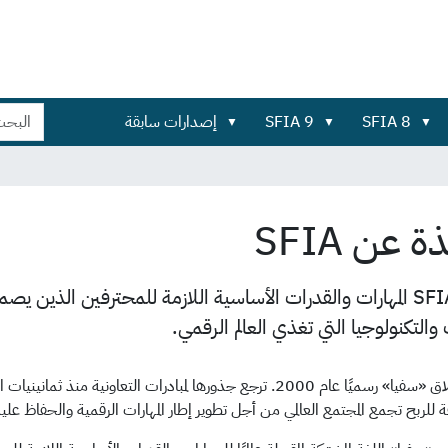
بحث
بحث
SFIA 8
SFIA 9
إصدارات سابقة
في
تفصيلي...
الموقع
ة عن SFIA
تضم SFIA المهارات والقدرات الأساسية اللازمة للمحترفين ال
ت والتكنولوجيا التي تغذي العالم الرقمي.
جرى إطلاق «سفيا» رسميًا عام 2000. ترجع جذورها لمبادرات الت
 للربح تجمع المجتمع العالمي من أجل تطوير إطار المهارات الرقمية والحفاظ علي