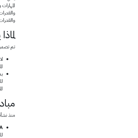
المهارات
والقدرات
والقدرات
لماذ
تم تصميم SFIA ليتميز بكامل المرونة ويتناسب بسلاسة مع طرق الع
ال
لل
ال
مباد
منذ نشأته المبكرة، حافظ SFIA على ع
SFIA واضح و
لل