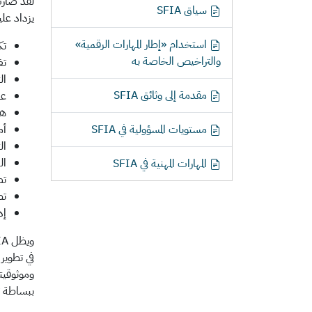
لقد صارت 
سياق SFIA
ل
يزداد علي
ن
استخدام «إطار المهارات الرقمية»
تك
ت
والتراخيص الخاصة به
تغ
ال
مقدمة إلى وثائق SFIA
عل
هن
مستويات المسؤولية في SFIA
أم
ال
ال
المهارات المهنية في SFIA
تص
تط
إد
وموثوقيت
ببساطة ت