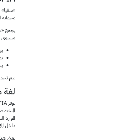
«سفيا» م
وحماية ال
يجمع «سفي
مستوى من
يو
يص
يص
يتم تحديث
لغة م
الموارد 
داخل ال
يعني هذا