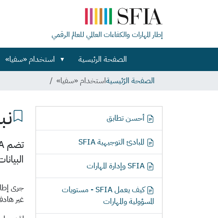
إطار المهارات والكفاءات العالمي للعالم الرقمي
الصفحة الرئيسية
استخدام «سفيا»
الصفحة الرّئيسية
استخدام «سفيا»
نبذ
ا
أحسن تطابق
ل
ا
المبادئ التوجيهية SFIA
ب
البيانا
ح
SFIA وإدارة المهارات
ا
ر
كيف يعمل SFIA - مستويات
ف
غير هادفة
المسؤولية والمهارات
ي
ا