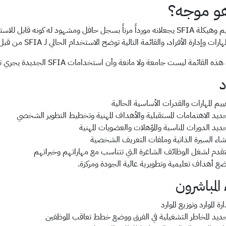
هو موجه؟
إن تصميم وهيكلة SFIA يجعلانه مورداً مرناً بسجل حافل ومشهود له كو
ت وإدارة الأفراد، والقائمة التالية توضح الاستخدام الحالي لـ SFIA من قبل مجموعات مختلفة من أصحاب المصلحة.
ئمة ليست جامعة ولا مانعة وأن استخدامات SFIA الجديدة يجري تطويرها وتبيانها باستمرار من قبل مجتمع SFIA.
د
ييم المهارات والقدرات الأساسية الحالية
ديد الاهتمامات المستقبلية والأهداف المهنية وتخطيط التطوير الشخصي
ديد الدورات المناسبة والمؤهلات والعضويات المهنية
شاء السيرة الذاتية وملفات التعريف الشخصية
تقدم لشغل الوظائف الشاغرة التي تتناسب مع مهاراتهم وخبراتهم
ع أهداف تعليمية وتطويرية عالية الجودة ومركزة.
ء المباشرون
ارة الموارد وتوزيع الموارد
ديد المخاطر التشغيلية في الفرق ووضع خطط تعاقب الموظفين