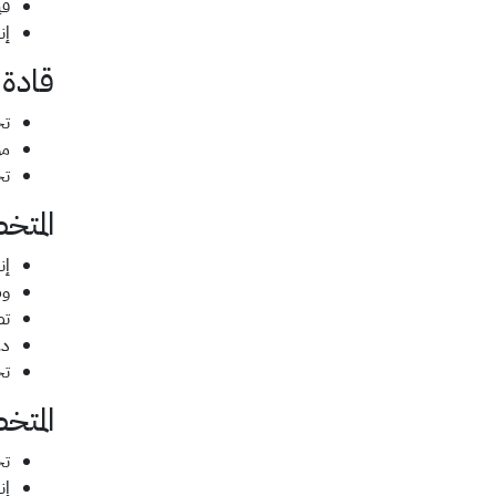
قي
إن
قادة 
تخ
مو
تخ
المتخ
إن
وض
تص
دع
تح
المتخ
تح
إن