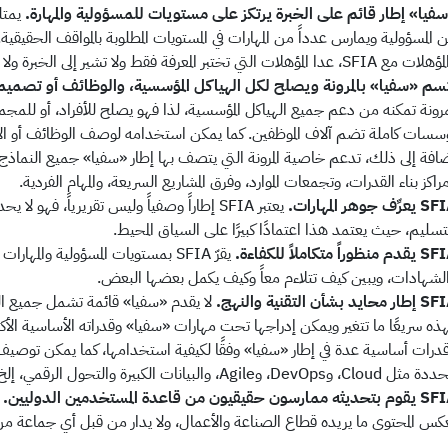
فيا» إطار قائم على الخبرة يرتكز على مستويات للمسؤولية والمهارة.
يمتل
 المسؤولية ويمارس عدداً من المهارات في المستويات المطلوبة بالمواقف الحقيق
 SFIA، عدا المؤهلات التي تختبر المعرفة فقط ولا تشير إلى الخبرة ولا إلى مستوى المسؤولية.
سم «سفيا» بالمرونة ويصلح لكل الهياكل المؤسسية، والوظائف أو تصميمات
رونة تمكنه من دعم جميع الهياكل المؤسسية، لذا فهو يصلح للأفراد، أو للمجموع
ؤسسات كاملة تضم آلاف الموظفين. كما يمكن استخدامه لوصف الوظائف أو الأد
افة إلى ذلك، تدعم خاصية المرونة التي يتصف بها إطار «سفيا» جميع النماذج ال
راكز بناء القدرات، وتجمعات الموارد، وفرق المشاريع السريعة، والمهام الفردية.
رِّف جوهر المهارات.
يعتبر SFIA إطاراً وصفياً وليس تقريرياً، فهو 
تسليم، حيث يعتمد هذا اعتمادًا كبيرًا على السياق المحيط.
 منظوراً متكاملاً للكفاءة.
يقرّ SFIA بمستويات المسؤولية والمه
لشهادات، ويبين كيف تتلاءم معاً وكيف يكمل بعضها البعض.
 محايد بشأن التقنية والنهج.
لا يقدم «سفيا» قائمة تشمل جميع التقني
ذه سريعًا ما تتغير ويمكن إدراجها تحت مهارات «سفيا» وقدراته الأساسية الأ
درات أساسية عدة في إطار «سفيا» وفقًا لكيفية استخدامها، كما يمكن توصيف 
Cl، وDevOps، وAgile، والبيانات الكبيرة والتحول الرقمي، إلخ، باستخدام مزيج من مهارات «سفيا».
ه ممارسون حقيقيون من قاعدة المستخدمين الدوليين.
كس المحتوى ما يريده قطاع الصناعة والأعمال، ولا يدار من قبل أي جماعة 