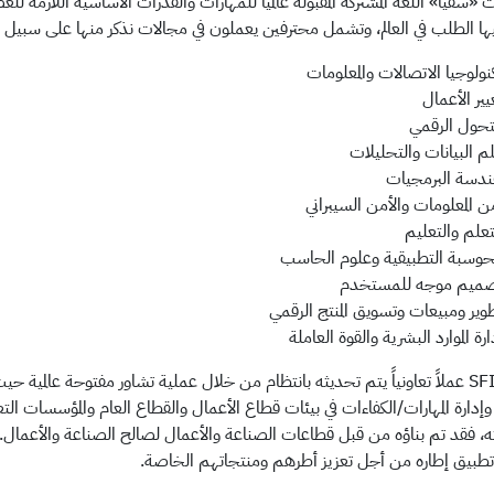
«سفيا» اللغة المشتركة المقبولة عالميًا للمهارات والقدرات الأساسية اللازمة ل
ها الطلب في العالم، وتشمل محترفين يعملون في مجالات نذكر منها على سبيل الم
نولوجيا الاتصالات والمعلومات
يير الأعمال
تحول الرقمي
م البيانات والتحليلات
دسة البرمجيات
ن المعلومات والأمن السيبراني
تعلم والتعليم
حوسبة التطبيقية وعلوم الحاسب
ميم موجه للمستخدم
وير ومبيعات وتسويق المنتج الرقمي
ارة الموارد البشرية والقوة العاملة
ويظل SFIA عملاً تعاونياً يتم تحديثه بانتظام من خلال عملية تشاور مفتوحة عا
ه، فقد تم بناؤه من قبل قطاعات الصناعة والأعمال لصالح الصناعة والأعمال. ق
طبيق إطاره من أجل تعزيز أطرهم ومنتجاتهم الخاصة.