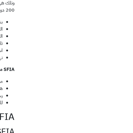
وتلك هي 
200 دولة حول العالم، كما يمكن نسبة نجاحه الفريد والمستمر إلى ما يلي:
بن
ال
ال
تاريخ
اس
نه
SFIA مجاني لمعظم الاستخدامات غير التجارية
مؤسسة
هنا
رس
لل
SFIA - ما
SFIA نموذج مرجعي عام سهل الاستخدام يتميز