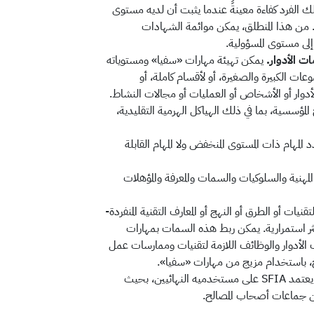
ك الفرد كفاءة معينةً عندما يثبت أن لديه مستوى
ية. من هذا المنطلق، يمكن موائمة الشهادات
 الأدوار.
يمكن تهيئة مهارات «سفيا» ومستوياته
ات الكبيرة والصغيرة، أو لأقسام كاملة، أو
وار أو الأشخاص أو العمليات أو مجالات النشاط.
مؤسسية، بما في ذلك الهياكل الهرمية التقليدية،
لا يحدد المهام ذات المستوى المنخفض ولا المهام القابلة
ارات المهنية والسلوكيات والسمات والمعرفة والمؤهلات
ات أو الطرق أو النهج أو المعارف التقنية المنفردة-
كثر استمرارية. يمكن ربط هذه السمات بمهارات
الأدوار والوظائف اللازمة لتقنيات وممارسات عمل
يعتمد SFIA على مستخدميه النهائيين، بحيث
من جماعات أصحاب المصالح.