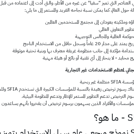
العناصر التي تميز “سفيا" عن غيره من الأطر، والتي أدت إلى اعتماده من قبل ا
اؤه وملكيته يعودان إلى مجتمع المستخدمين العالمين
تطوير التعاوني العالمي
حوكمة العالمية والمجالس التوجيهية
 يمتد على مدار 20 عاماً وسجل حافل من الاستخدام الناجح
تدامة مؤكدة إلى جانب منظومة عريقة معترف بها وبنية تحتية موثوقة
ج محايد - لا ينحاز إلى أي تقنية أو بائع أو هيئة مهنية
 SFIA منظمة غير ربحية
ك رسوم ترخيص زهيدة بالنسبة للمؤسسات الكبيرة التي تستخدم SFIA وللمؤسسات التي تستخدم «سفيا» لأغراض تجارية.
وم الترخيص تدعم التطوير المستمر للإطار وتدعم المنظومة البيئية.
مؤسسات والأفراد الذين يسهمون برسوم ترخيص أن يفخروا بأنهم يساعدون في ا
 هو؟
 بما يلي: