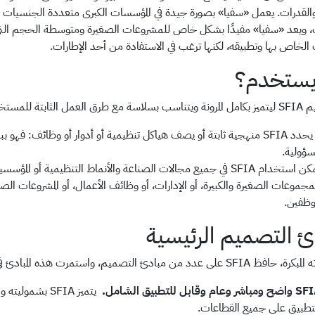
 والقدرات. يعمل «سفيا» بصورة جيدة في المؤسسات الكبرى متعددة الجنسيات وعب
، ويعد «سفيا» مفيدًا بشكل خاص للمشروعات الصغيرة ومتوسطة الحجم التي لا ت
 الخاص بها وتطبيقه، لكنها ترغب في الاستفادة من أحد الإطارات.
ا يستخدم؟
مل الثابتة للمستخدم.
لا يحدد SFIA منهجية ثابتة أو يصف هياكل تنظيمية أو أدوار أو وظائ
مسؤولية.
يمكن استخدام SFIA في جميع مجالات الصناعة والأنماط التنظيمية أو ا
مجموعات الصغيرة والكبيرة، أو الإدارات، أو وظائف الأعمال، أو المشروعات 
موظفين.
ئ التصميم الرئيسية
دد من مبادئ التصميم، واستمرت هذه المبادئ في جميع إصدارات SFIA.
مباشر وعام وقابل للتطبيق الشامل.
يتميز SFIA بشم
تطبيق على جميع القطاعات.