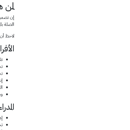
لمن 
الصلة بالمهارا
لاحظ أن هذه القا
الأفرا
تق
تح
تح
إن
ال
وض
المدرا
إد
تح