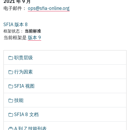
2021 年 9 月
电子邮件：
ops@sfia-online.org
SFIA 版本
8
框架状态：
当前标准
当前框架是
版本 9
N
职责层级
a
v
行为因素
i
g
SFIA 视图
a
t
技能
i
o
SFIA 8 文档
n
A 到 Z 技能列表