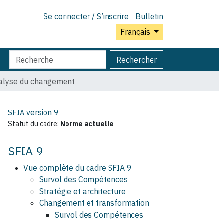
Se connecter / S’inscrire
Bulletin
Français
Chercher
Recherche
Rechercher
par
avancée…
alyse du changement
SFIA version
9
Statut du cadre:
Norme actuelle
SFIA 9
Vue complète du cadre SFIA 9
Survol des Compétences
Stratégie et architecture
Changement et transformation
Survol des Compétences