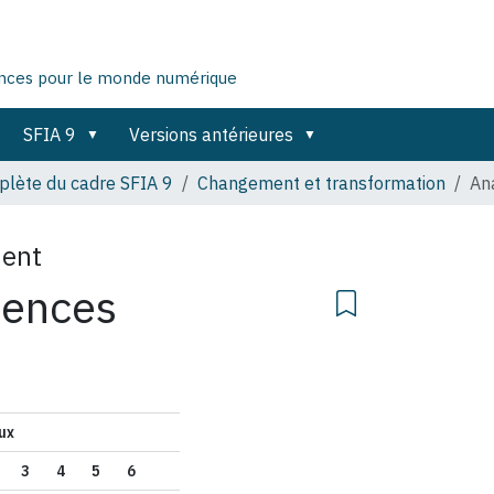
ences pour le monde numérique
SFIA 9
Versions antérieures
lète du cadre SFIA 9
Changement et transformation
An
ment
tences
ux
3
4
5
6