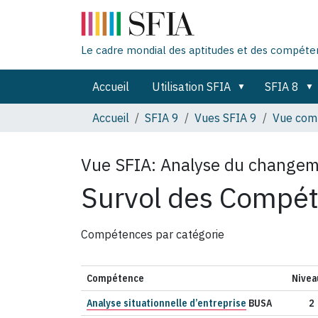
Le cadre mondial des aptitudes et des compét
Accueil
Utilisation SFIA
SFIA 8
Accueil
SFIA 9
Vues SFIA 9
Vue comp
Vue SFIA:
Analyse du change
Survol des Compé
Compétences par catégorie
Compétence
Nivea
Analyse situationnelle d’entreprise
BUSA
2