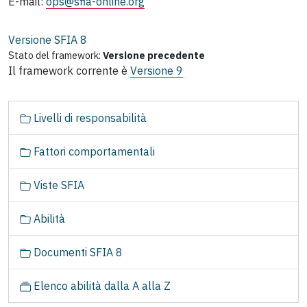
E-mail:
ops@sfia-online.org
Versione SFIA
8
Stato del framework:
Versione precedente
Il framework corrente è
Versione 9
N
Livelli di responsabilità
a
v
Fattori comportamentali
i
g
Viste SFIA
a
z
Abilità
i
o
Documenti SFIA 8
n
e
Elenco abilità dalla A alla Z