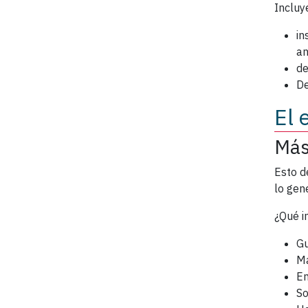
Incluy
in
an
de
De
El 
Más
Esto d
lo gen
¿Qué i
Gu
Ma
En
So