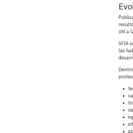
Evo
Public
result
útil a 
SFIA s
las ha
desarr
Dentro
profes
te
ca
tr
ci
in
in
ap