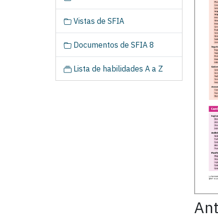
a
c
Vistas de SFIA
i
ó
Documentos de SFIA 8
n
Lista de habilidades A a Z
An