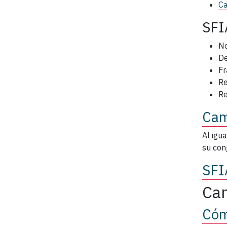
Ca
SFI
No
De
Fr
Re
Re
Cam
Al igu
su con
SFI
Cam
Cóm