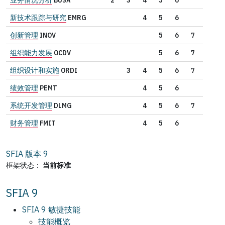
新技术跟踪与研究
EMRG
4
5
6
创新管理
INOV
5
6
7
组织能力发展
OCDV
5
6
7
组织设计和实施
ORDI
3
4
5
6
7
绩效管理
PEMT
4
5
6
系统开发管理
DLMG
4
5
6
7
财务管理
FMIT
4
5
6
SFIA 版本
9
框架状态：
当前标准
SFIA 9
SFIA 9 敏捷技能
技能概览