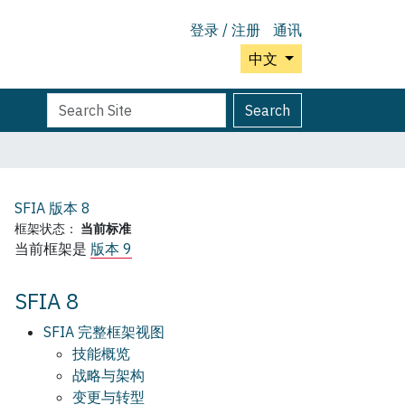
登录 / 注册
通讯
中文
Search
Advanced
Search
Site
Search…
SFIA 版本
8
框架状态：
当前标准
当前框架是
版本 9
SFIA 8
SFIA 完整框架视图
技能概览
战略与架构
变更与转型