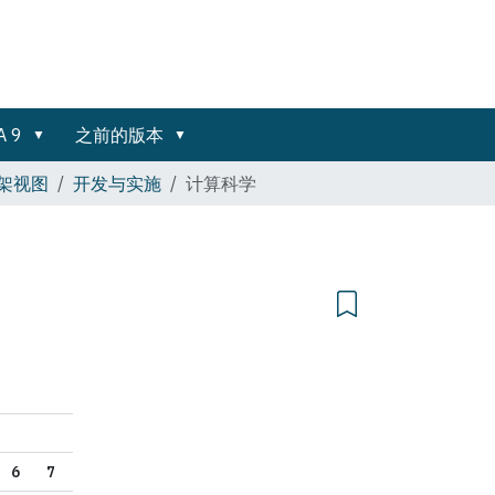
A 9
之前的版本
框架视图
开发与实施
计算科学
6
7