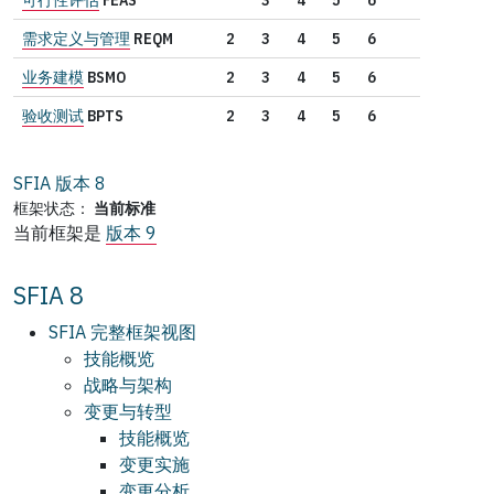
需求定义与管理
REQM
2
3
4
5
6
业务建模
BSMO
2
3
4
5
6
验收测试
BPTS
2
3
4
5
6
SFIA 版本
8
框架状态：
当前标准
当前框架是
版本 9
SFIA 8
SFIA 完整框架视图
技能概览
战略与架构
变更与转型
技能概览
变更实施
变更分析