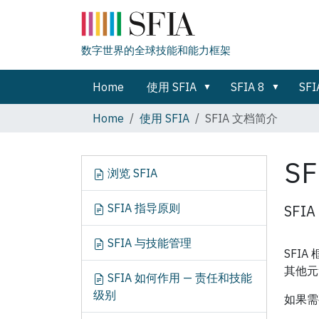
数字世界的全球技能和能力框架
Home
使用 SFIA
SFIA 8
SFI
Home
使用 SFIA
SFIA 文档简介
S
N
浏览 SFIA
a
v
SFIA 指导原则
SF
i
g
SFIA 与技能管理
a
SFIA
t
其他元
SFIA 如何作用 — 责任和技能
i
级别
如果需
o
n