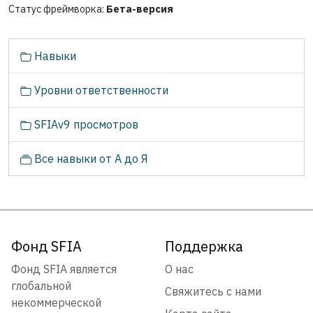
Статус фреймворка:
Бета-версия
Н
Навыки
а
в
Уровни ответственности
и
г
SFIAv9 просмотров
а
ц
Все навыки от А до Я
и
я
Фонд SFIA
Поддержка
Фонд SFIA является
О нас
глобальной
Свяжитесь с нами
некоммерческой