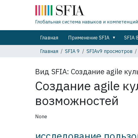
Глобальная система навыков и компетенций
Главная
Применение SFIA
SFIA 
Главная
SFIA 9
SFIAv9 просмотров
Вид SFIA:
Создание agile ку
Создание agile ку
возможностей
None
исследование пользо