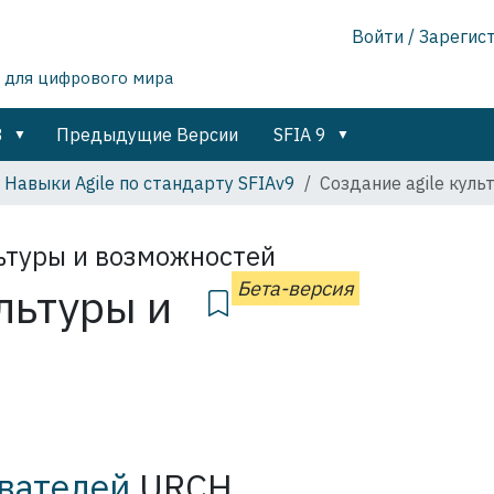
Войти / Зарегис
 для цифрового мира
8
Предыдущие Версии
SFIA 9
Навыки Agile по стандарту SFIAv9
Создание agile кул
льтуры и возможностей
Бета-версия
льтуры и
вателей
URCH