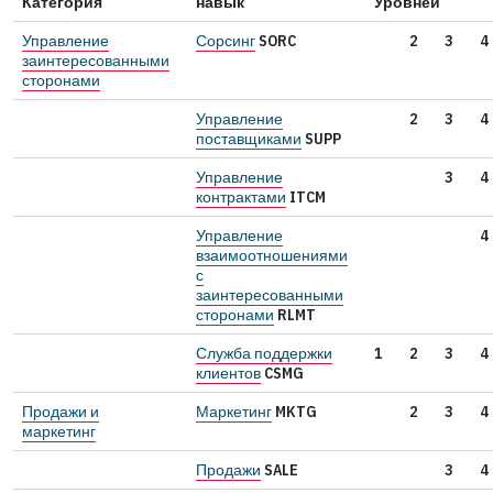
Категория
навык
Уровней
Управление
Сорсинг
SORC
2
3
4
заинтересованными
сторонами
Управление
2
3
4
поставщиками
SUPP
Управление
3
4
контрактами
ITCM
Управление
4
взаимоотношениями
с
заинтересованными
сторонами
RLMT
Служба поддержки
1
2
3
4
клиентов
CSMG
Продажи и
Маркетинг
MKTG
2
3
4
маркетинг
Продажи
SALE
3
4