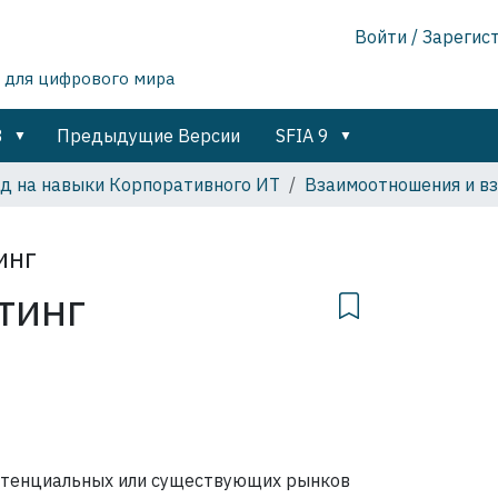
Войти / Зарегис
 для цифрового мира
8
Предыдущие Версии
SFIA 9
яд на навыки Корпоративного ИТ
Взаимоотношения и в
инг
тинг
потенциальных или существующих рынков