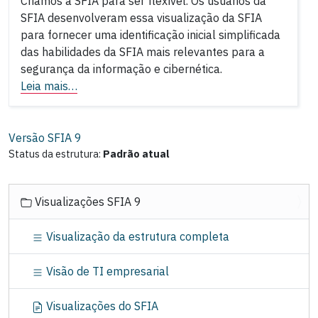
Criamos a SFIA para ser flexível. Os usuários da
SFIA desenvolveram essa visualização da SFIA
para fornecer uma identificação inicial simplificada
das habilidades da SFIA mais relevantes para a
segurança da informação e cibernética.
Leia mais…
Versão SFIA
9
Status da estrutura:
Padrão atual
N
Visualizações SFIA 9
a
v
Visualização da estrutura completa
e
g
Visão de TI empresarial
a
ç
Visualizações do SFIA
ã