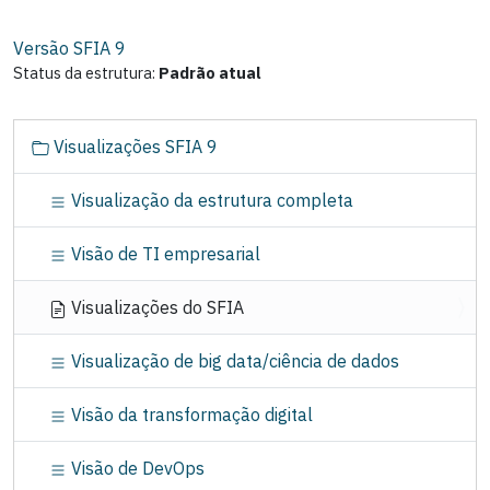
Versão SFIA
9
Status da estrutura:
Padrão atual
N
Visualizações SFIA 9
a
v
Visualização da estrutura completa
e
g
Visão de TI empresarial
a
ç
Visualizações do SFIA
ã
o
Visualização de big data/ciência de dados
Visão da transformação digital
Visão de DevOps