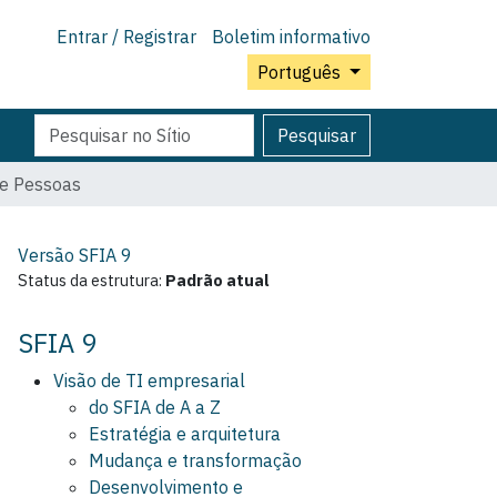
Entrar / Registrar
Boletim informativo
Português
Pesquisar
Pesquisa
Pesquisar
Avançada…
e Pessoas
Versão SFIA
9
Status da estrutura:
Padrão atual
SFIA 9
Visão de TI empresarial
do SFIA de A a Z
Estratégia e arquitetura
Mudança e transformação
Desenvolvimento e