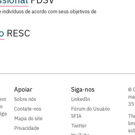
e indivíduos de acordo com seus objetivos de
o
RESC
Apoiar
Siga-nos
© 
mar
sem
Sobre nós
LinkedIn
35
 o
Contate-nos
Fórum do Usuário
 Age
SFIA
Th
Mapa do site
lim
Twitter
Privacidade
sob