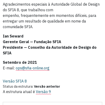
Agradecimentos especiais à Autoridade Global de Design
do SFIA 8, que trabalhou
com
empenho,
frequentemente
em momentos difíceis
,
para
entregar um resultado de qualidade
em nome da
comunidade SFIA.
Ian Seward
Gerente Geral — Fundação SFIA
Presidente — Conselho da Autoridade de Design do
SFIA
Setembro de 2021
E-mail:
ops@sfia-online.org
Versão SFIA
8
Status da estrutura:
Versão anterior
A estrutura atual é
Versão 9
N