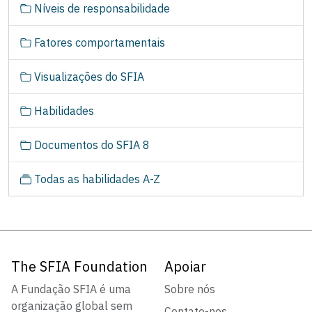
Níveis de responsabilidade
a
v
Fatores comportamentais
e
g
Visualizações do SFIA
a
ç
Habilidades
ã
o
Documentos do SFIA 8
Todas as habilidades A-Z
The SFIA Foundation
Apoiar
A Fundação SFIA é uma
Sobre nós
organização global sem
Contate-nos