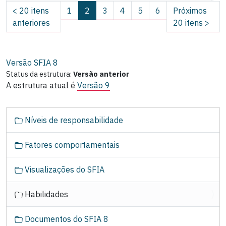
<
20 itens
1
2
3
4
5
6
Próximos
anteriores
20 itens
>
(atual)
Versão SFIA
8
Status da estrutura:
Versão anterior
A estrutura atual é
Versão 9
N
Níveis de responsabilidade
a
v
Fatores comportamentais
e
g
Visualizações do SFIA
a
ç
Habilidades
ã
o
Documentos do SFIA 8