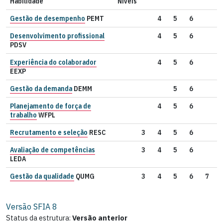
Habilidade
Níveis
Gestão de desempenho
PEMT
4
5
6
Desenvolvimento profissional
4
5
6
PDSV
Experiência do colaborador
4
5
6
EEXP
Gestão da demanda
DEMM
5
6
Planejamento de força de
4
5
6
trabalho
WFPL
Recrutamento e seleção
RESC
3
4
5
6
Avaliação de competências
3
4
5
6
LEDA
Gestão da qualidade
QUMG
3
4
5
6
7
Versão SFIA
8
Status da estrutura:
Versão anterior