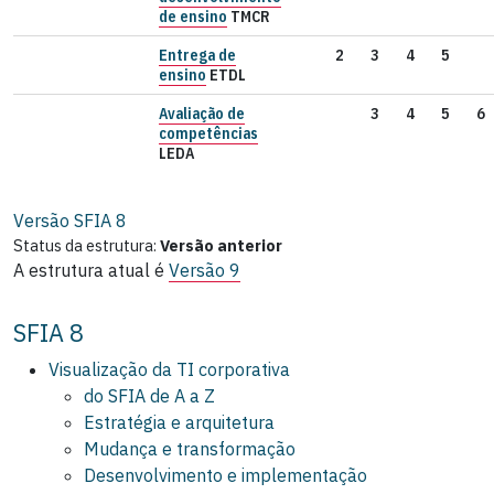
de ensino
TMCR
Entrega de
2
3
4
5
ensino
ETDL
Avaliação de
3
4
5
6
competências
LEDA
Versão SFIA
8
Status da estrutura:
Versão anterior
A estrutura atual é
Versão 9
SFIA 8
Visualização da TI corporativa
do SFIA de A a Z
Estratégia e arquitetura
Mudança e transformação
Desenvolvimento e implementação