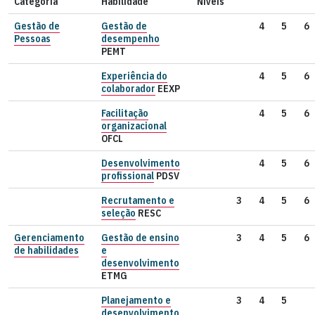
Categoria
Habilidade
Níveis
Gestão de
Gestão de
4
5
6
Pessoas
desempenho
PEMT
Experiência do
4
5
6
colaborador
EEXP
Facilitação
4
5
6
organizacional
OFCL
Desenvolvimento
4
5
6
profissional
PDSV
Recrutamento e
3
4
5
6
seleção
RESC
Gerenciamento
Gestão de ensino
3
4
5
6
de habilidades
e
desenvolvimento
ETMG
Planejamento e
3
4
5
desenvolvimento